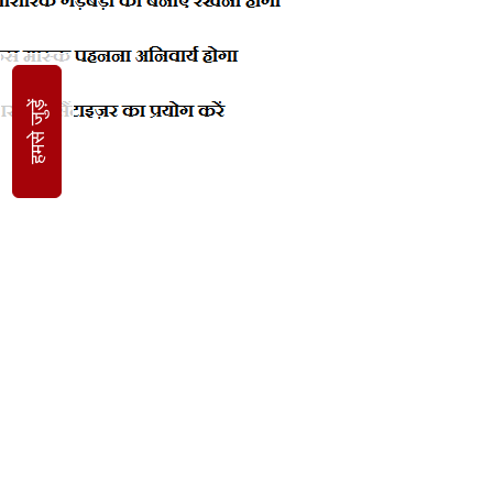
हमसे जुड़ें
आभासी दौरे